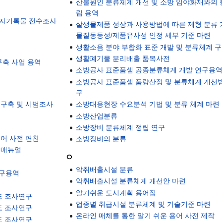
산불원인 분류체계 개선 및 소방 임야화재와의
립 용역
비전자기록물 전수조사
살생물제품 성상과 사용방법에 따른 제형 분류 
물질동등성/제품유사성 인정 세부 기준 마련
생활소음 분야 부합화 표준 개발 및 분류체계 구
생활폐기물 분리배출 품목사전
구축 사업 용역
소방공사 표준품셈 공종분류체계 개발 연구용
소방공사 표준품셈 품량산정 및 분류체계 개선
구
 구축 및 시범조사
소방대응현장 수요분석 기법 및 분류 체계 마련
소방산업분류
소방장비 분류체계 정립 연구
어 사전 편찬
소방장비의 분류
 매뉴얼
ㅇ
악취배출시설 분류
연구용역
악취배출시설 분류체계 개선안 마련
알기쉬운 도시계획 용어집
도 조사연구
업종별 취급시설 분류체계 및 기술기준 마련
도 조사연구
온라인 매체를 통한 알기 쉬운 용어 사전 제작
도 조사연구