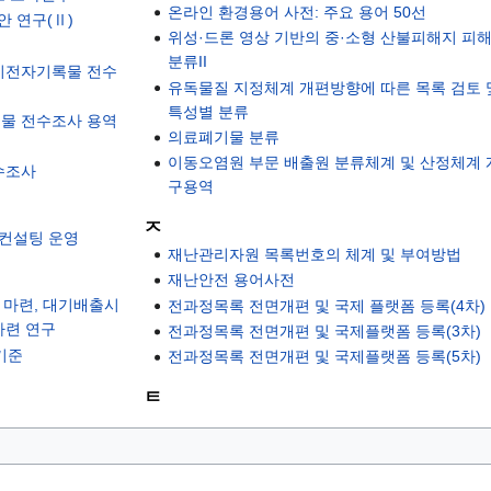
온라인 환경용어 사전: 주요 용어 50선
 연구(Ⅱ)
위성·드론 영상 기반의 중·소형 산불피해지 피
분류II
 비전자기록물 전수
유독물질 지정체계 개편방향에 따른 목록 검토 
특성별 분류
록물 전수조사 용역
의료폐기물 분류
이동오염원 부문 배출원 분류체계 및 산정체계 
수조사
구용역
ㅈ
 컨설팅 운영
재난관리자원 목록번호의 체계 및 부여방법
재난안전 용어사전
 마련, 대기배출시
전과정목록 전면개편 및 국제 플랫폼 등록(4차)
마련 연구
전과정목록 전면개편 및 국제플랫폼 등록(3차)
기준
전과정목록 전면개편 및 국제플랫폼 등록(5차)
ㅌ