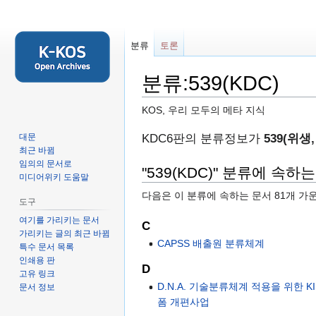
분류
토론
분류:539(KDC)
KOS, 우리 모두의 메타 지식
둘
검
KDC6판의 분류정보가
539(위생
대문
최근 바뀜
러
색
임의의 문서로
보
하
"539(KDC)" 분류에 속하
미디어위키 도움말
기
러
다음은 이 분류에 속하는 문서 81개 가
로
가
도구
가
기
여기를 가리키는 문서
C
기
가리키는 글의 최근 바뀜
CAPSS 배출원 분류체계
특수 문서 목록
인쇄용 판
D
고유 링크
D.N.A. 기술분류체계 적용을 위한 K
문서 정보
폼 개편사업