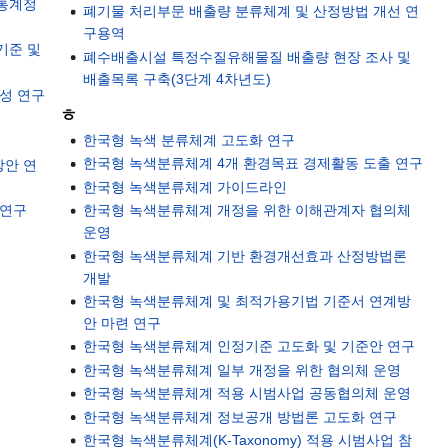
 통계정
폐기물 처리부문 배출량 분류체계 및 산정방법 개선 연
구용역
기준 및
폐수배출시설 특정수질유해물질 배출량 현장 조사 및
배출목록 구축(3단계 4차년도)
성 연구
ㅎ
한국형 녹색 분류체계 고도화 연구
역
한국형 녹색분류체계 4개 환경목표 경제활동 도출 연구
방안 연
한국형 녹색분류체계 가이드라인
 연구
한국형 녹색분류체계 개정을 위한 이해관계자 협의체
운영
한국형 녹색분류체계 기반 환경개선효과 산정방법론
개발
한국형 녹색분류체계 및 최적가용기법 기준서 연계방
안 마련 연구
한국형 녹색분류체계 인정기준 고도화 및 기준안 연구
한국형 녹색분류체계 일부 개정을 위한 협의체 운영
한국형 녹색분류체계 적용 시범사업 공동협의체 운영
한국형 녹색분류체계 정보공개 방법론 고도화 연구
한국형 녹색분류체계(K-Taxonomy) 적용 시범사업 참