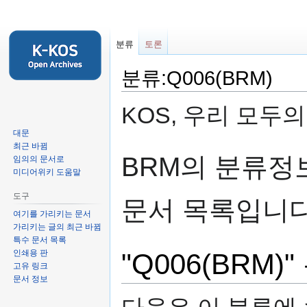
분류
토론
분류:Q006(BRM)
KOS, 우리 모두
대문
최근 바뀜
둘
검
BRM의 분류
임의의 문서로
러
색
미디어위키 도움말
보
하
도구
기
러
문서 목록입니
로
가
여기를 가리키는 문서
가리키는 글의 최근 바뀜
가
기
특수 문서 목록
기
인쇄용 판
"Q006(BRM
고유 링크
문서 정보
다음은 이 분류에 