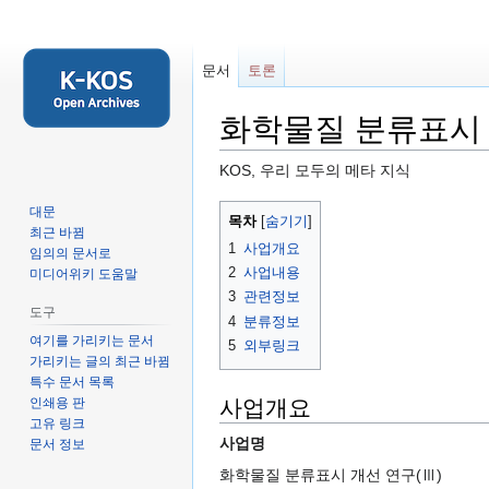
문서
토론
화학물질 분류표시 
KOS, 우리 모두의 메타 지식
둘
검
대문
목차
최근 바뀜
러
색
1
사업개요
임의의 문서로
보
하
2
사업내용
미디어위키 도움말
기
러
3
관련정보
로
가
도구
4
분류정보
가
기
여기를 가리키는 문서
5
외부링크
기
가리키는 글의 최근 바뀜
특수 문서 목록
인쇄용 판
사업개요
고유 링크
사업명
문서 정보
화학물질 분류표시 개선 연구(Ⅲ)