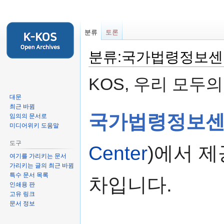
분류
토론
분류:국가법령정보센
KOS, 우리 모두
대문
최근 바뀜
둘
검
국가법령정보
임의의 문서로
러
색
미디어위키 도움말
보
하
도구
기
러
Center
)에서 제
로
가
여기를 가리키는 문서
가리키는 글의 최근 바뀜
가
기
특수 문서 목록
기
차입니다.
인쇄용 판
고유 링크
문서 정보