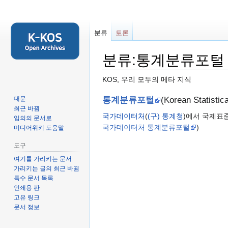
분류
토론
분류:통계분류포털
KOS, 우리 모두의 메타 지식
둘
검
통계분류포털
(Korean Stati
대문
최근 바뀜
러
색
국가데이터처
(
(구) 통계청
)에서 국제표
임의의 문서로
보
하
국가데이터처 통계분류포털
)
미디어위키 도움말
기
러
로
가
도구
가
기
여기를 가리키는 문서
기
가리키는 글의 최근 바뀜
특수 문서 목록
인쇄용 판
고유 링크
문서 정보