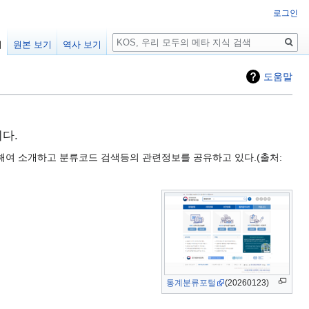
로그인
검
기
원본 보기
역사 보기
색
도움말
니다.
해여 소개하고 분류코드 검색등의 관련정보를 공유하고 있다.(출처:
통계분류포털
(20260123)