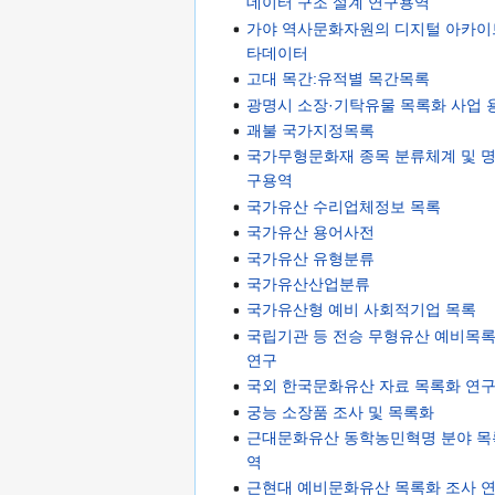
데이터 구조 설계 연구용역
가야 역사문화자원의 디지털 아카이
타데이터
고대 목간:유적별 목간목록
광명시 소장·기탁유물 목록화 사업 
괘불 국가지정목록
국가무형문화재 종목 분류체계 및 명
구용역
국가유산 수리업체정보 목록
국가유산 용어사전
국가유산 유형분류
국가유산산업분류
국가유산형 예비 사회적기업 목록
국립기관 등 전승 무형유산 예비목록
연구
국외 한국문화유산 자료 목록화 연
궁능 소장품 조사 및 목록화
근대문화유산 동학농민혁명 분야 목
역
근현대 예비문화유산 목록화 조사 