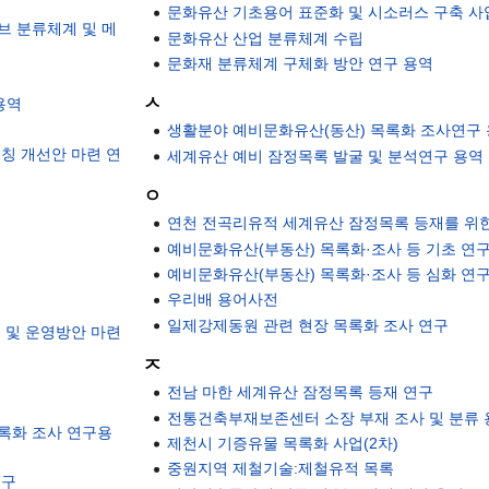
문화유산 기초용어 표준화 및 시소러스 구축 사
브 분류체계 및 메
문화유산 산업 분류체계 수립
문화재 분류체계 구체화 방안 연구 용역
ㅅ
용역
생활분야 예비문화유산(동산) 목록화 조사연구
칭 개선안 마련 연
세계유산 예비 잠정목록 발굴 및 분석연구 용역
ㅇ
연천 전곡리유적 세계유산 잠정목록 등재를 위
예비문화유산(부동산) 목록화·조사 등 기초 연
예비문화유산(부동산) 목록화·조사 등 심화 연
우리배 용어사전
일제강제동원 관련 현장 목록화 조사 연구
 및 운영방안 마련
ㅈ
구
전남 마한 세계유산 잠정목록 등재 연구
전통건축부재보존센터 소장 부재 조사 및 분류 
록화 조사 연구용
제천시 기증유물 목록화 사업(2차)
중원지역 제철기술:제철유적 목록
연구