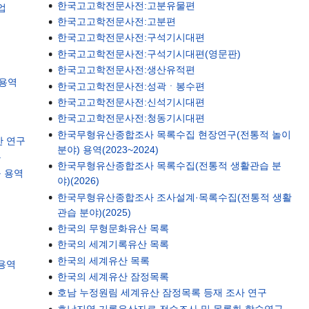
한국고고학전문사전:고분유물편
업
한국고고학전문사전:고분편
한국고고학전문사전:구석기시대편
한국고고학전문사전:구석기시대편(영문판)
한국고고학전문사전:생산유적편
 용역
한국고고학전문사전:성곽ㆍ봉수편
한국고고학전문사전:신석기시대편
한국고고학전문사전:청동기시대편
한국무형유산종합조사 목록수집 현장연구(전통적 놀이
한 연구
분야) 용역(2023~2024)
구
한국무형유산종합조사 목록수집(전통적 생활관습 분
구 용역
야)(2026)
한국무형유산종합조사 조사설계·목록수집(전통적 생활
관습 분야)(2025)
한국의 무형문화유산 목록
한국의 세계기록유산 목록
한국의 세계유산 목록
용역
한국의 세계유산 잠정목록
호남 누정원림 세계유산 잠정목록 등재 조사 연구
호남지역 기록유산자료 전수조사 및 목록화 학술연구