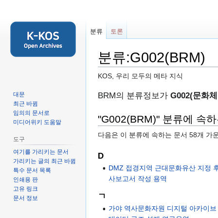
분류
토론
분류:G002(BRM)
KOS, 우리 모두의 메타 지식
둘
검
BRM의 분류정보가
G002(문화
대문
최근 바뀜
러
색
임의의 문서로
보
하
"G002(BRM)" 분류에 속
미디어위키 도움말
기
러
다음은 이 분류에 속하는 문서 58개 가
로
가
도구
가
기
여기를 가리키는 문서
D
기
가리키는 글의 최근 바뀜
DMZ 접경지역 근대문화유산 지정 
특수 문서 목록
사보고서 작성 용역
인쇄용 판
고유 링크
ㄱ
문서 정보
가야 역사문화자원 디지털 아카이브