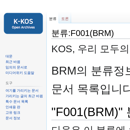
분류
토론
분류:F001(BRM)
KOS, 우리 모두
대문
최근 바뀜
둘
검
BRM의 분류
임의의 문서로
러
색
미디어위키 도움말
보
하
도구
기
러
문서 목록입니
로
가
여기를 가리키는 문서
가리키는 글의 최근 바뀜
가
기
특수 문서 목록
기
인쇄용 판
"F001(BRM
고유 링크
문서 정보
다음은 이 분류에 