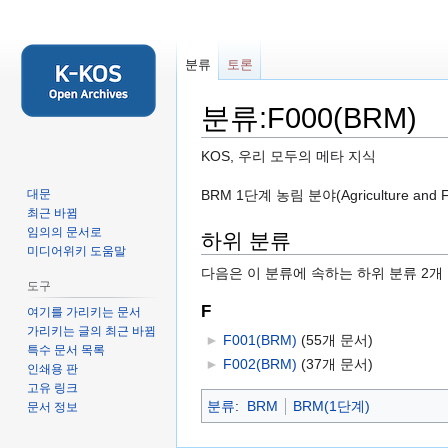
분류
토론
분류:F000(BRM)
KOS, 우리 모두의 메타 지식
둘
검
BRM 1단계 농림 분야(Agriculture an
대문
최근 바뀜
러
색
임의의 문서로
하위 분류
보
하
미디어위키 도움말
기
러
다음은 이 분류에 속하는 하위 분류 2개
로
가
도구
가
기
F
여기를 가리키는 문서
기
가리키는 글의 최근 바뀜
►
F001(BRM)
‎
(55개 문서)
특수 문서 목록
►
F002(BRM)
‎
(37개 문서)
인쇄용 판
고유 링크
분류
:
BRM
BRM(1단계)
문서 정보