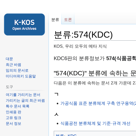
분류
토론
분류:574(KDC)
KOS, 우리 모두의 메타 지식
둘
검
KDC6판의 분류정보가
574(식품공학
대문
러
색
최근 바뀜
임의의 문서로
보
하
"574(KDC)" 분류에 속하는 
미디어위키 도움말
기
러
다음은 이 분류에 속하는 문서 2개 가운데 
로
가
도구
가
기
ㄱ
여기를 가리키는 문서
기
가리키는 글의 최근 바뀜
가공식품 표준 분류체계 구축 연구용역(
특수 문서 목록
인쇄용 판
ㅅ
고유 링크
식품공전 분류체계 및 기준·규격 개선
문서 정보
분류
:
KDC