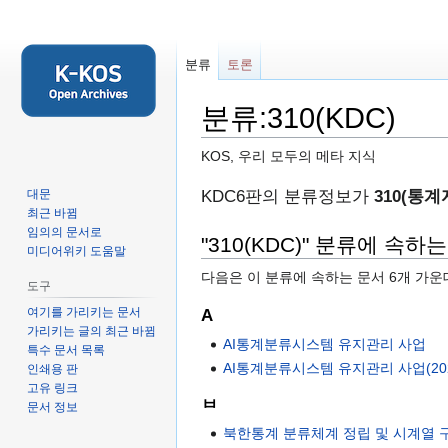
분류
토론
분류:310(KDC)
KOS, 우리 모두의 메타 지식
둘
검
KDC6판의 분류정보가
310(통계
대문
최근 바뀜
러
색
임의의 문서로
보
하
"310(KDC)" 분류에 속하
미디어위키 도움말
기
러
다음은 이 분류에 속하는 문서 6개 가운
로
가
도구
가
기
여기를 가리키는 문서
A
기
가리키는 글의 최근 바뀜
AI통계분류시스템 유지관리 사업
특수 문서 목록
AI통계분류시스템 유지관리 사업(202
인쇄용 판
고유 링크
ㅂ
문서 정보
북한통계 분류체계 정립 및 시계열 