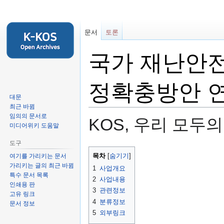
문서
토론
국가 재난안전
정확충방안 
대문
최근 바뀜
임의의 문서로
KOS, 우리 모두
미디어위키 도움말
도구
둘
검
목차
여기를 가리키는 문서
러
색
가리키는 글의 최근 바뀜
1
사업개요
보
하
특수 문서 목록
2
사업내용
기
러
인쇄용 판
3
관련정보
고유 링크
로
가
4
분류정보
문서 정보
가
기
5
외부링크
기