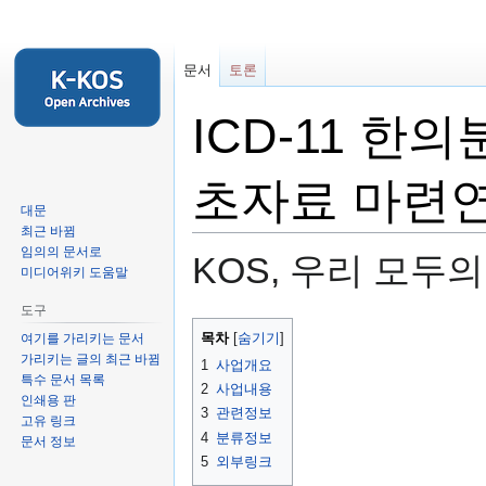
문서
토론
ICD-11 한
초자료 마련
대문
최근 바뀜
임의의 문서로
KOS, 우리 모두
미디어위키 도움말
도구
둘
검
목차
여기를 가리키는 문서
러
색
가리키는 글의 최근 바뀜
1
사업개요
보
하
특수 문서 목록
2
사업내용
기
러
인쇄용 판
3
관련정보
고유 링크
로
가
4
분류정보
문서 정보
가
기
5
외부링크
기