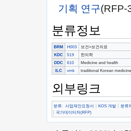
기획 연구
(RFP-3
분류정보
BRM
H003
보건>보건의료
KDC
519
한의학
DDC
610
Medicine and health
ILC
vmk
traditional Korean medicin
외부링크
분류
:
사업제안요청서
KOS 개발
분류체
국가데이터처(RFP)