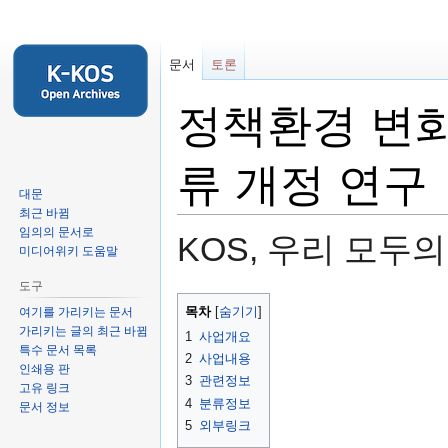
문서
토론
정책환경 변화
류 개정 연구
대문
최근 바뀜
임의의 문서로
KOS, 우리 모두
미디어위키 도움말
도구
둘
검
목차
여기를 가리키는 문서
러
색
가리키는 글의 최근 바뀜
1
사업개요
보
하
특수 문서 목록
2
사업내용
기
러
인쇄용 판
3
관련정보
고유 링크
로
가
4
분류정보
문서 정보
가
기
5
외부링크
기