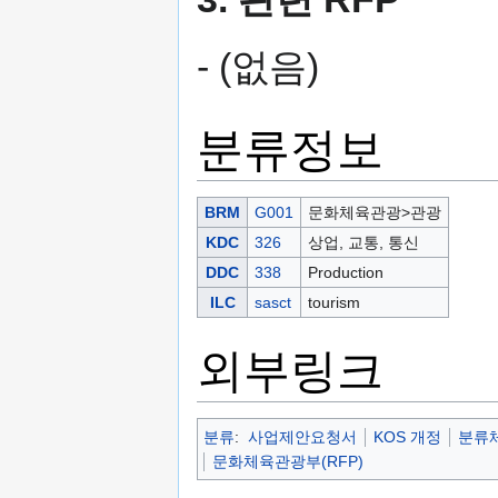
- (없음)
분류정보
BRM
G001
문화체육관광>관광
KDC
326
상업, 교통, 통신
DDC
338
Production
ILC
sasct
tourism
외부링크
분류
:
사업제안요청서
KOS 개정
분류체
문화체육관광부(RFP)