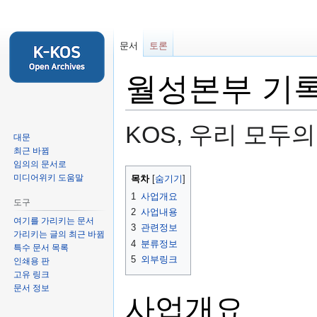
문서
토론
월성본부 기록
KOS, 우리 모두
대문
최근 바뀜
임의의 문서로
둘
검
미디어위키 도움말
목차
러
색
1
사업개요
도구
보
하
2
사업내용
기
러
여기를 가리키는 문서
3
관련정보
가리키는 글의 최근 바뀜
로
가
4
분류정보
특수 문서 목록
가
기
5
외부링크
인쇄용 판
기
고유 링크
문서 정보
사업개요