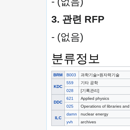
- (없음)
3. 관련 RFP
- (없음)
분류정보
BRM
B003
과학기술>원자력기술
559
기타 공학
KDC
028
[기록관리]
621
Applied physics
DDC
025
Operations of libraries and
damn
nuclear energy
ILC
yvh
archives