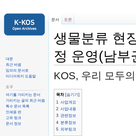
문서
토론
생물분류 현
정 운영(남부
대문
최근 바뀜
임의의 문서로
KOS, 우리 모두
미디어위키 도움말
도구
둘
검
목차
여기를 가리키는 문서
러
색
가리키는 글의 최근 바뀜
1
사업개요
보
하
특수 문서 목록
2
사업내용
기
러
인쇄용 판
3
관련정보
고유 링크
로
가
4
분류정보
문서 정보
가
기
5
외부링크
기