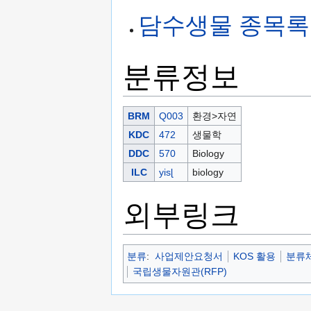
담수생물 종목록
분류정보
BRM
Q003
환경>자연
KDC
472
생물학
DDC
570
Biology
ILC
yisɭ
biology
외부링크
분류
:
사업제안요청서
KOS 활용
분류체
국립생물자원관(RFP)