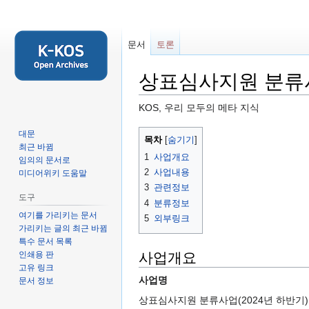
문서
토론
상표심사지원 분류사
KOS, 우리 모두의 메타 지식
둘
검
대문
목차
최근 바뀜
러
색
1
사업개요
임의의 문서로
보
하
2
사업내용
미디어위키 도움말
기
러
3
관련정보
로
가
도구
4
분류정보
가
기
여기를 가리키는 문서
5
외부링크
기
가리키는 글의 최근 바뀜
특수 문서 목록
인쇄용 판
사업개요
고유 링크
사업명
문서 정보
상표심사지원 분류사업(2024년 하반기)