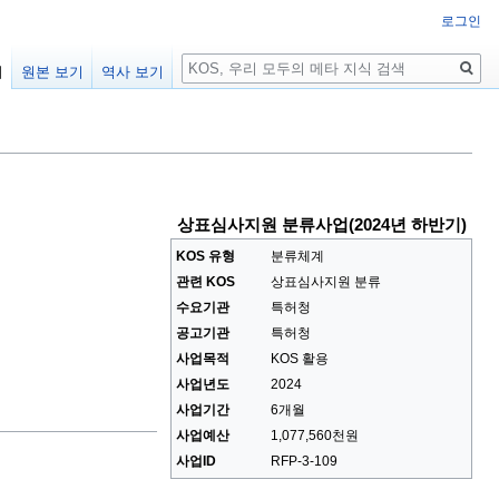
로그인
검
기
원본 보기
역사 보기
색
상표심사지원 분류사업(2024년 하반기)
KOS 유형
분류체계
관련 KOS
상표심사지원 분류
수요기관
특허청
공고기관
특허청
사업목적
KOS 활용
사업년도
2024
사업기간
6개월
사업예산
1,077,560천원
사업ID
RFP-3-109