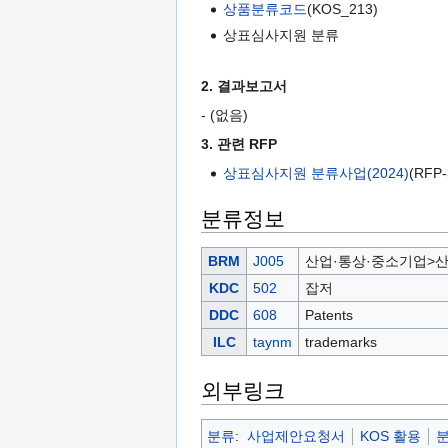
상품분류코드
(KOS_213)
상표심사지원 분류
2. 결과보고서
- (없음)
3. 관련 RFP
상표심사지원 분류사업(2024)
(RFP-
분류정보
BRM
J005
산업·통상·중소기업>
KDC
502
잡저
DDC
608
Patents
ILC
taynm
trademarks
외부링크
분류
:
사업제안요청서
KOS 활용
분