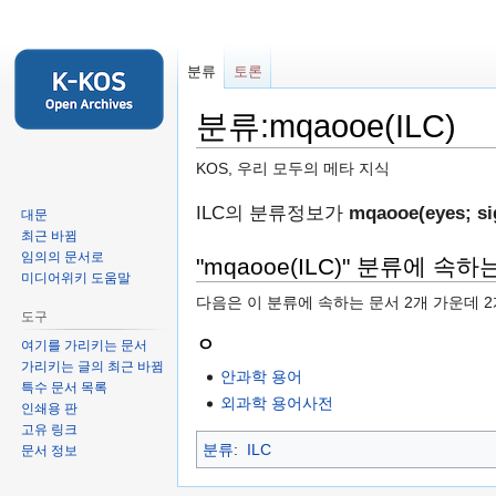
분류
토론
분류:mqaooe(ILC)
KOS, 우리 모두의 메타 지식
둘
검
ILC의 분류정보가
mqaooe(eyes; sig
대문
러
색
최근 바뀜
임의의 문서로
보
하
"mqaooe(ILC)" 분류에 속하
미디어위키 도움말
기
러
다음은 이 분류에 속하는 문서 2개 가운데 
로
가
도구
가
기
ㅇ
여기를 가리키는 문서
기
가리키는 글의 최근 바뀜
안과학 용어
특수 문서 목록
외과학 용어사전
인쇄용 판
고유 링크
분류
:
ILC
문서 정보