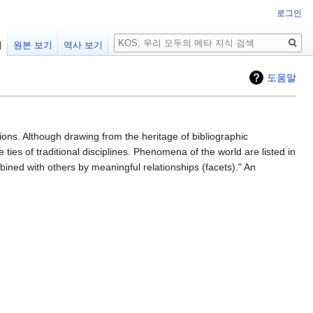
로그인
검
기
원본 보기
역사 보기
색
도움말
ions. Although drawing from the heritage of bibliographic
 ties of traditional disciplines. Phenomena of the world are listed in
ined with others by meaningful relationships (facets)." An