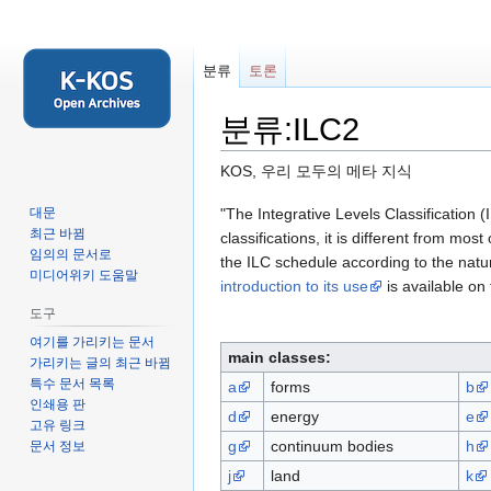
분류
토론
분류:ILC2
KOS, 우리 모두의 메타 지식
둘
검
"The Integrative Levels Classification 
대문
최근 바뀜
러
색
classifications, it is different from mo
임의의 문서로
보
하
the ILC schedule according to the natur
미디어위키 도움말
기
러
introduction to its use
is available on t
로
가
도구
가
기
여기를 가리키는 문서
기
main classes:
가리키는 글의 최근 바뀜
특수 문서 목록
a
forms
b
인쇄용 판
d
energy
e
고유 링크
g
continuum bodies
h
문서 정보
j
land
k