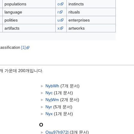
populations
o
instincts
language
r
rituals
polities
u
enterprises
artifacts
x
artworks
lassification
[1]
개 가운데 200개입니다.
►
NybWh
‎
(7개 문서)
►
Nyc
‎
(1개 문서)
►
NyjWm
‎
(2개 문서)
►
Nyr
‎
(5개 문서)
►
Nyx
‎
(1개 문서)
O
►
Osu97h972ɭ
‎
(3개 문서)