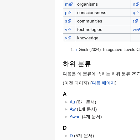
m
organisms
n
p
consciousness
q
s
communities
t
v
technologies
w
y
knowledge
↑
Gnoli (2024). Integrative Levels C
하위 분류
다음은 이 분류에 속하는 하위 분류 297
(이전 페이지) (
다음 페이지
)
A
►
Au
‎
(6개 문서)
►
Aw
‎
(1개 문서)
►
Awan
‎
(4개 문서)
D
►
D
‎
(5개 문서)