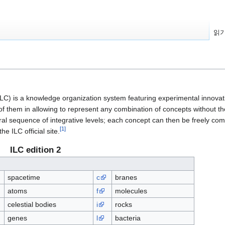
읽
(ILC) is a knowledge organization system featuring experimental innovat
st of them in allowing to represent any combination of concepts without the
al sequence of integrative levels; each concept can then be freely comb
[1]
he ILC official site.
ILC edition 2
spacetime
c
branes
atoms
f
molecules
celestial bodies
i
rocks
genes
l
bacteria