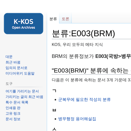
분류
토론
분류:E003(BRM)
KOS, 우리 모두의 메타 지식
둘
검
BRM의 분류정보가
E003(국방>병
대문
러
색
최근 바뀜
임의의 문서로
보
하
"E003(BRM)" 분류에 속하는
미디어위키 도움말
기
러
다음은 이 분류에 속하는 문서 3개 가운데 
로
가
도구
가
기
ㄱ
여기를 가리키는 문서
기
가리키는 글의 최근 바뀜
군복무에 필요한 적성의 분류
특수 문서 목록
인쇄용 판
ㅂ
고유 링크
병무행정 용어해설집
문서 정보
ㅅ