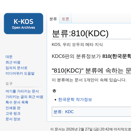
분류
토론
분류:810(KDC)
KOS, 우리 모두의 메타 지식
둘
검
KDC6판의 분류정보가
810(한국문학
대문
러
색
최근 바뀜
임의의 문서로
보
하
"810(KDC)" 분류에 속하는 
미디어위키 도움말
기
러
이 분류에는 문서 1개만이 속해 있습니다.
로
가
도구
가
기
ㅎ
여기를 가리키는 문서
기
가리키는 글의 최근 바뀜
한국문학 작가정보
특수 문서 목록
인쇄용 판
분류
:
KDC
고유 링크
문서 정보
이 문서는 2026년 2월 27일 (금) 20:42에 마지막