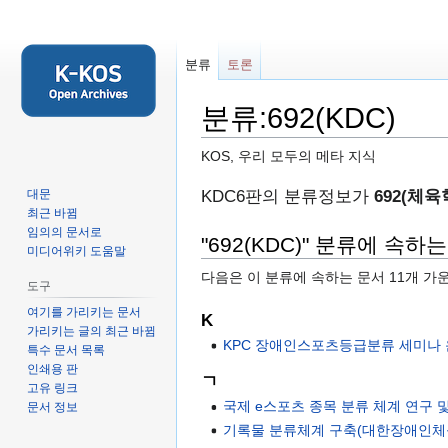
분류
토론
분류:692(KDC)
KOS, 우리 모두의 메타 지식
둘
검
KDC6판의 분류정보가
692(체육
대문
최근 바뀜
러
색
임의의 문서로
보
하
"692(KDC)" 분류에 속하
미디어위키 도움말
기
러
다음은 이 분류에 속하는 문서 11개 가
로
가
도구
가
기
여기를 가리키는 문서
K
기
가리키는 글의 최근 바뀜
KPC 장애인스포츠등급분류 세미나
특수 문서 목록
인쇄용 판
ㄱ
고유 링크
국제 e스포츠 종목 분류 체계 연구 및
문서 정보
기록물 분류체계 구축(대한장애인체