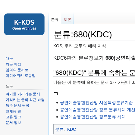
분류
토론
분류:680(KDC)
KOS, 우리 모두의 메타 지식
둘
검
KDC6판의 분류정보가
680(공연예
대문
러
색
최근 바뀜
임의의 문서로
보
하
"680(KDC)" 분류에 속하는 
미디어위키 도움말
기
러
다음은 이 분류에 속하는 문서 3개 가운데 
로
가
도구
가
기
ㄱ
여기를 가리키는 문서
기
가리키는 글의 최근 바뀜
공연예술통합전산망 시설특성분류기준
특수 문서 목록
공연예술통합전산망 장르 분류체계 개선 
인쇄용 판
공연예술통합전산망 장르분류 체계
고유 링크
문서 정보
분류
:
KDC