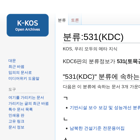
분류
토론
분류:531(KDC)
KOS, 우리 모두의 메타 지식
둘
검
KDC6판의 분류정보가
531(토목
대문
최근 바뀜
러
색
임의의 문서로
보
하
"531(KDC)" 분류에 속하
미디어위키 도움말
기
러
다음은 이 분류에 속하는 문서 3개 가운
로
가
도구
가
기
여기를 가리키는 문서
ㄱ
기
가리키는 글의 최근 바뀜
기반시설 보수 보강 및 성능개선 분
특수 문서 목록
인쇄용 판
ㄴ
고유 링크
문서 정보
남북한 건설기준 전문용어집
ㅅ