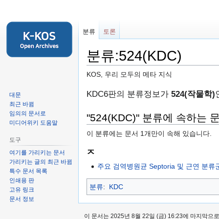
분류
토론
분류:524(KDC)
KOS, 우리 모두의 메타 지식
둘
검
KDC6판의 분류정보가
524(작물학)
대문
러
색
최근 바뀜
임의의 문서로
보
하
"524(KDC)" 분류에 속하는 
미디어위키 도움말
기
러
이 분류에는 문서 1개만이 속해 있습니다.
로
가
도구
가
기
ㅈ
여기를 가리키는 문서
기
가리키는 글의 최근 바뀜
주요 검역병원균 Septoria 및 근연 분
특수 문서 목록
인쇄용 판
분류
:
KDC
고유 링크
문서 정보
이 문서는 2025년 8월 22일 (금) 16:23에 마지막