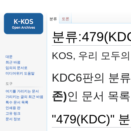
분류
토론
분류:479(KD
KOS, 우리 모두
대문
최근 바뀜
임의의 문서로
둘
검
KDC6판의 분
미디어위키 도움말
러
색
도구
보
하
기
러
여기를 가리키는 문서
존)
인 문서 목
가리키는 글의 최근 바뀜
로
가
특수 문서 목록
가
기
인쇄용 판
기
고유 링크
"479(KDC)
문서 정보