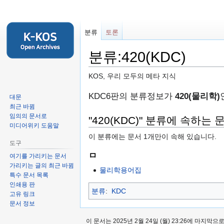
분류
토론
분류:420(KDC)
KOS, 우리 모두의 메타 지식
둘
검
KDC6판의 분류정보가
420(물리학)
대문
러
색
최근 바뀜
임의의 문서로
보
하
"420(KDC)" 분류에 속하는 
미디어위키 도움말
기
러
이 분류에는 문서 1개만이 속해 있습니다.
로
가
도구
가
기
ㅁ
여기를 가리키는 문서
기
가리키는 글의 최근 바뀜
물리학용어집
특수 문서 목록
인쇄용 판
분류
:
KDC
고유 링크
문서 정보
이 문서는 2025년 2월 24일 (월) 23:26에 마지막