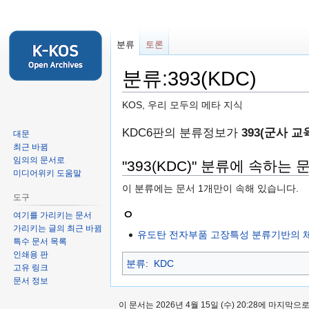
분류
토론
분류:393(KDC)
KOS, 우리 모두의 메타 지식
둘
검
KDC6판의 분류정보가
393(군사 교
대문
러
색
최근 바뀜
임의의 문서로
보
하
"393(KDC)" 분류에 속하는 
미디어위키 도움말
기
러
이 분류에는 문서 1개만이 속해 있습니다.
로
가
도구
가
기
ㅇ
여기를 가리키는 문서
기
가리키는 글의 최근 바뀜
유도탄 전자부품 고장특성 분류기반의 체
특수 문서 목록
인쇄용 판
분류
:
KDC
고유 링크
문서 정보
이 문서는 2026년 4월 15일 (수) 20:28에 마지막