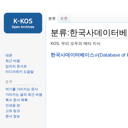
분류
토론
분류:한국사데이터
KOS, 우리 모두의 메타 지식
둘
검
한국사데이터베이스
(
Database of 
대문
러
색
최근 바뀜
임의의 문서로
보
하
미디어위키 도움말
기
러
로
가
도구
가
기
여기를 가리키는 문서
기
가리키는 글의 최근 바뀜
특수 문서 목록
인쇄용 판
고유 링크
문서 정보