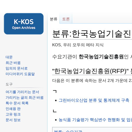
분류
토론
분류:한국농업기술진흥
KOS, 우리 모두의 메타 지식
둘
검
수요기관이
한국농업기술진흥원
인
대문
러
색
최근 바뀜
임의의 문서로
보
하
"한국농업기술진흥원(RFP)"
미디어위키 도움말
기
러
다음은 이 분류에 속하는 문서 2개 가운데 
로
가
도구
가
기
ㄱ
여기를 가리키는 문서
기
가리키는 글의 최근 바뀜
그린바이오산업 분류 및 통계체계 구축
특수 문서 목록
인쇄용 판
ㄴ
고유 링크
농식품 기술평가 핵심변수 현행화 및 업
문서 정보
분류
:
수요기관