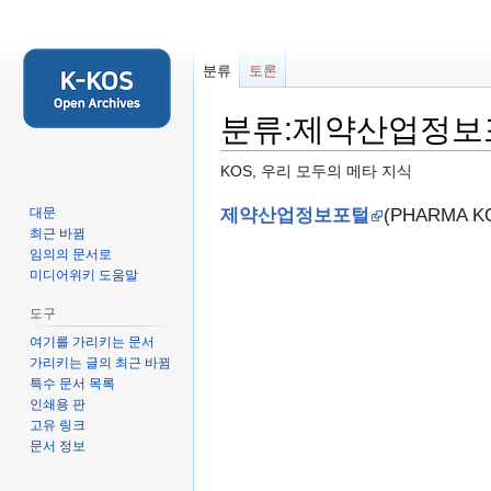
분류
토론
분류:제약산업정보
KOS, 우리 모두의 메타 지식
둘
검
제약산업정보포털
(PHARMA
대문
최근 바뀜
러
색
임의의 문서로
보
하
미디어위키 도움말
기
러
로
가
도구
가
기
여기를 가리키는 문서
기
가리키는 글의 최근 바뀜
특수 문서 목록
인쇄용 판
고유 링크
문서 정보