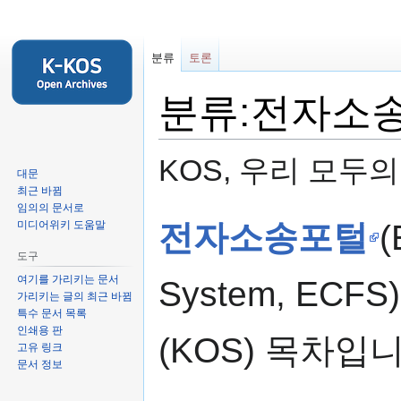
분류
토론
분류:전자소
KOS, 우리 모두
대문
최근 바뀜
임의의 문서로
둘
검
전자소송포털
(
미디어위키 도움말
러
색
도구
보
하
기
러
여기를 가리키는 문서
System, E
가리키는 글의 최근 바뀜
로
가
특수 문서 목록
가
기
인쇄용 판
기
(KOS) 목차입니
고유 링크
문서 정보