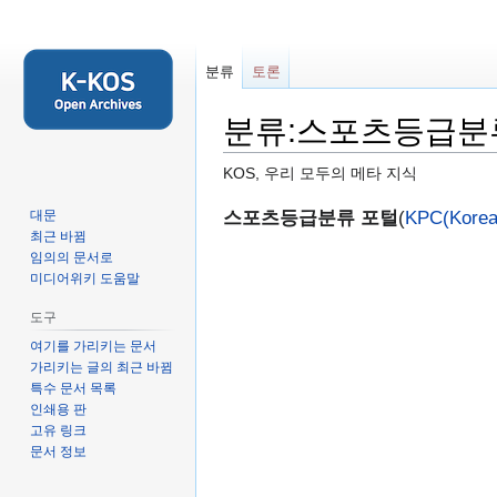
분류
토론
분류:스포츠등급분
KOS, 우리 모두의 메타 지식
둘
검
스포츠등급분류 포털
(
KPC(Korea 
대문
최근 바뀜
러
색
임의의 문서로
보
하
미디어위키 도움말
기
러
로
가
도구
가
기
여기를 가리키는 문서
기
가리키는 글의 최근 바뀜
특수 문서 목록
인쇄용 판
고유 링크
문서 정보