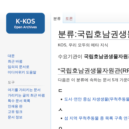
분류
토론
분류:국립호남권생물
KOS, 우리 모두의 메타 지식
둘
검
수요기관이
국립호남권생물자원
대문
최근 바뀜
러
색
임의의 문서로
보
하
"국립호남권생물자원관(RF
미디어위키 도움말
기
러
다음은 이 분류에 속하는 문서 5개 가운
로
가
도구
가
기
여기를 가리키는 문서
ㄷ
기
가리키는 글의 최근 바뀜
도서·연안 중심 자생생물(무척추동물
특수 문서 목록
인쇄용 판
ㅅ
고유 링크
문서 정보
섬 지역 무척추동물 종 목록 구축 
ㅇ