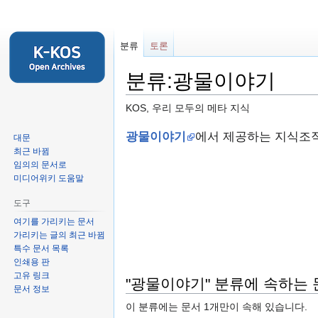
분류
토론
분류:광물이야기
KOS, 우리 모두의 메타 지식
둘
검
광물이야기
에서 제공하는 지식조직
대문
러
색
최근 바뀜
임의의 문서로
보
하
미디어위키 도움말
기
러
로
가
도구
가
기
여기를 가리키는 문서
기
가리키는 글의 최근 바뀜
특수 문서 목록
인쇄용 판
고유 링크
"광물이야기" 분류에 속하는
문서 정보
이 분류에는 문서 1개만이 속해 있습니다.