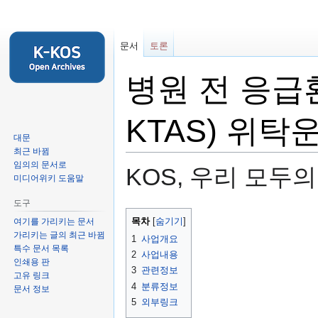
문서
토론
병원 전 응급환
KTAS) 위탁
대문
최근 바뀜
임의의 문서로
KOS, 우리 모두
미디어위키 도움말
도구
둘
검
목차
여기를 가리키는 문서
러
색
가리키는 글의 최근 바뀜
1
사업개요
보
하
특수 문서 목록
2
사업내용
기
러
인쇄용 판
3
관련정보
고유 링크
로
가
4
분류정보
문서 정보
가
기
5
외부링크
기