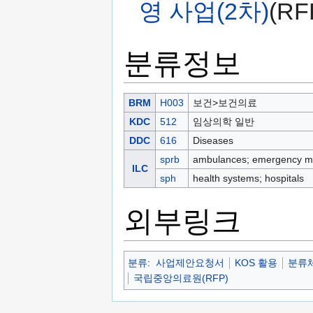
영 사업(2차)
(RF
분류정보
BRM
H003
보건>보건의료
KDC
512
임상의학 일반
DDC
616
Diseases
sprb
ambulances; emergency me
ILC
sph
health systems; hospitals
외부링크
분류
:
사업제안요청서
KOS 활용
분류체
국립중앙의료원(RFP)