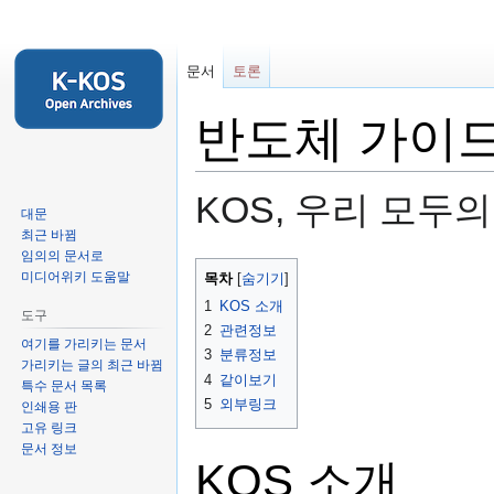
문서
토론
반도체 가이
KOS, 우리 모두
대문
최근 바뀜
임의의 문서로
둘
검
미디어위키 도움말
목차
러
색
1
KOS 소개
도구
보
하
2
관련정보
기
러
여기를 가리키는 문서
3
분류정보
가리키는 글의 최근 바뀜
로
가
4
같이보기
특수 문서 목록
가
기
5
외부링크
인쇄용 판
기
고유 링크
문서 정보
KOS 소개