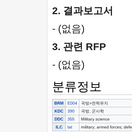
2. 결과보고서
- (없음)
3. 관련 RFP
- (없음)
분류정보
BRM
E004
국방>전력유지
KDC
390
국방, 군사학
DDC
355
Military science
ILC
tat
military; armed forces; defe