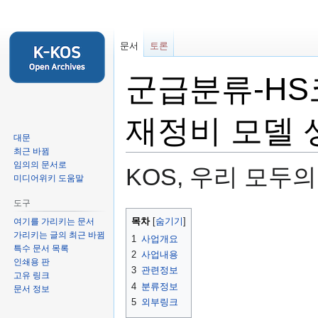
문서
토론
군급분류-HS
재정비 모델 
대문
최근 바뀜
임의의 문서로
KOS, 우리 모두
미디어위키 도움말
도구
둘
검
목차
여기를 가리키는 문서
러
색
가리키는 글의 최근 바뀜
1
사업개요
보
하
특수 문서 목록
2
사업내용
기
러
인쇄용 판
3
관련정보
고유 링크
로
가
4
분류정보
문서 정보
가
기
5
외부링크
기