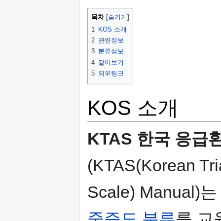
가
기
목차
기
1
KOS 소개
2
관련정보
3
분류정보
4
같이보기
5
외부링크
KOS 소개
KTAS 한국 응급
(KTAS(Korean Tri
Scale) Manual)
중증도 분류
를 교