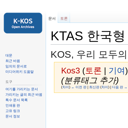
문서
토론
KTAS 한국
KOS, 우리 모두
대문
최근 바뀜
임의의 문서로
Kos3
(
토론
|
기여
)
미디어위키 도움말
(분류태그 추가)
도구
(
차이
)
← 이전 판
|
최신판
(
차이
) |
다음 판 →
여기를 가리키는 문서
가리키는 글의 최근 바뀜
특수 문서 목록
둘
검
인쇄용 판
러
색
고유 링크
보
하
문서 정보
기
러
로
가