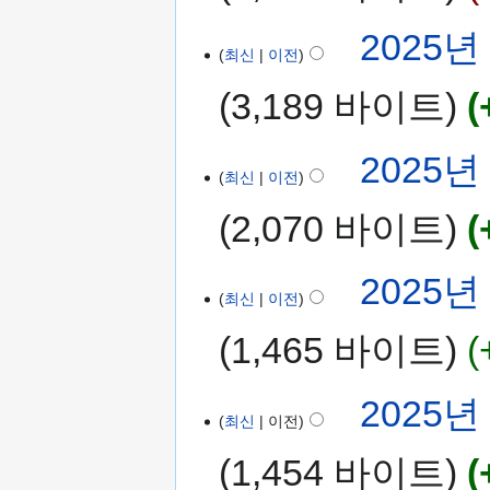
2025년 
최신
이전
3,189 바이트
2025년 
최신
이전
2,070 바이트
2025년 
최신
이전
1,465 바이트
2025년 
최신
이전
1,454 바이트