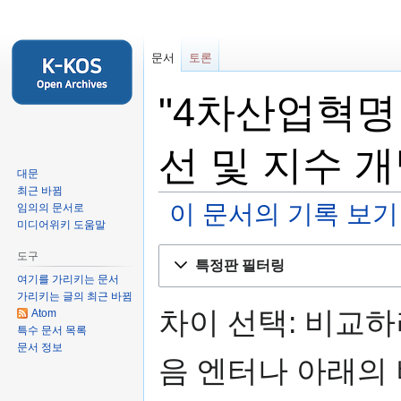
문서
토론
"4차산업혁명
선 및 지수 
대문
최근 바뀜
이 문서의 기록 보기
임의의 문서로
미디어위키 도움말
둘
검
도구
특정판 필터링
러
색
여기를 가리키는 문서
보
하
가리키는 글의 최근 바뀜
기
러
차이 선택: 비교
Atom
특수 문서 목록
로
가
문서 정보
가
기
음 엔터나 아래의
기