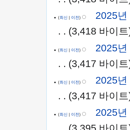
2025년 
최신
이전
3,418 바이트
2025년 
최신
이전
3,417 바이트
2025년 
최신
이전
3,417 바이트
2025년 
최신
이전
3,395 바이트