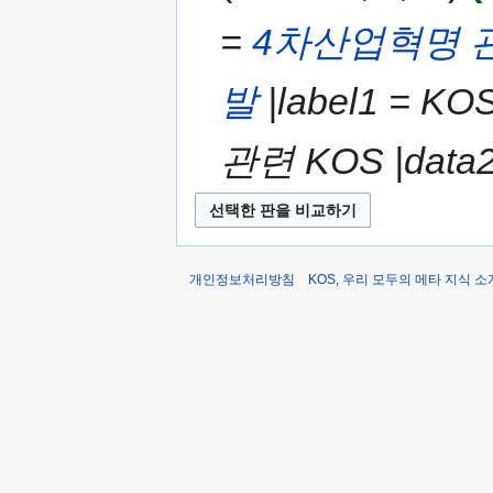
=
4차산업혁명 
발
|label1 = K
관련 KOS |data2 
개인정보처리방침
KOS, 우리 모두의 메타 지식 소