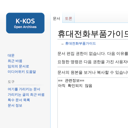
문서
토론
휴대전화부품가이드
←
휴대전화부품가이드
둘
검
문서 편집 권한이 없습니다. 다음 이유
대문
러
색
최근 바뀜
요청한 명령은 다음 권한을 가진 사용
보
하
임의의 문서로
기
러
미디어위키 도움말
문서의 원본을 보거나 복사할 수 있습니
로
가
도구
가
기
여기를 가리키는 문서
기
가리키는 글의 최근 바뀜
특수 문서 목록
문서 정보