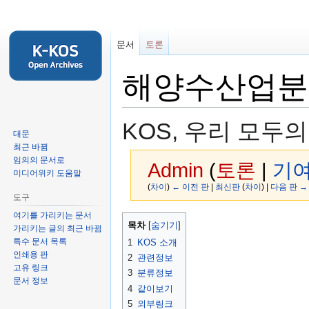
문서
토론
해양수산업분
KOS, 우리 모두
대문
최근 바뀜
임의의 문서로
Admin
(
토론
|
기
미디어위키 도움말
(
차이
)
← 이전 판
|
최신판
(
차이
) |
다음 판 →
도구
여기를 가리키는 문서
둘
검
목차
가리키는 글의 최근 바뀜
러
색
특수 문서 목록
1
KOS 소개
보
하
인쇄용 판
2
관련정보
기
러
고유 링크
3
분류정보
로
가
문서 정보
4
같이보기
가
기
5
외부링크