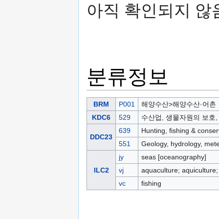
아직 확인되지 않
분류정보
BRM
P001
해양수산>해양수산·어촌
KDC6
529
수산업, 생물자원의 보호,
639
Hunting, fishing & conser
DDC23
551
Geology, hydrology, met
jy
seas [oceanography]
ILC2
vj
aquaculture; aquiculture
vc
fishing