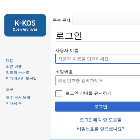
특수 문서
로그인
둘
검
사용자 이름
러
색
대문
보
하
최근 바뀜
기
러
비밀번호
임의의 문서로
로
가
미디어위키 도움말
가
기
도구
기
로그인 상태를 유지하기
특수 문서 목록
인쇄용 판
로그인
로그인에 대한 도움말
비밀번호를 잊으셨나요?