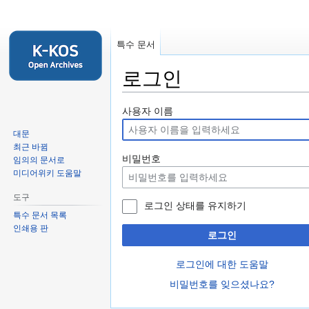
특수 문서
로그인
둘
검
사용자 이름
러
색
대문
보
하
최근 바뀜
기
러
비밀번호
임의의 문서로
로
가
미디어위키 도움말
가
기
도구
기
로그인 상태를 유지하기
특수 문서 목록
인쇄용 판
로그인
로그인에 대한 도움말
비밀번호를 잊으셨나요?