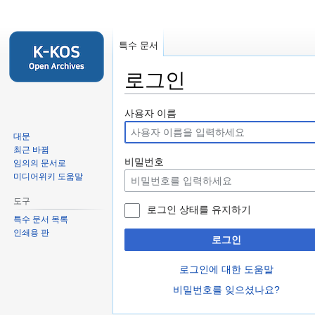
특수 문서
로그인
둘
검
사용자 이름
러
색
대문
보
하
최근 바뀜
기
러
비밀번호
임의의 문서로
로
가
미디어위키 도움말
가
기
도구
기
로그인 상태를 유지하기
특수 문서 목록
인쇄용 판
로그인
로그인에 대한 도움말
비밀번호를 잊으셨나요?