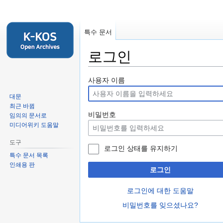
특수 문서
로그인
둘
검
사용자 이름
러
색
대문
보
하
최근 바뀜
기
러
비밀번호
임의의 문서로
로
가
미디어위키 도움말
가
기
도구
기
로그인 상태를 유지하기
특수 문서 목록
인쇄용 판
로그인
로그인에 대한 도움말
비밀번호를 잊으셨나요?