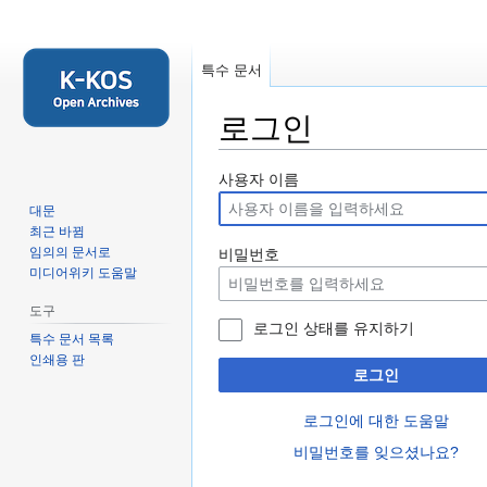
특수 문서
로그인
둘
검
사용자 이름
러
색
대문
보
하
최근 바뀜
기
러
임의의 문서로
비밀번호
미디어위키 도움말
로
가
가
기
도구
기
로그인 상태를 유지하기
특수 문서 목록
인쇄용 판
로그인
로그인에 대한 도움말
비밀번호를 잊으셨나요?