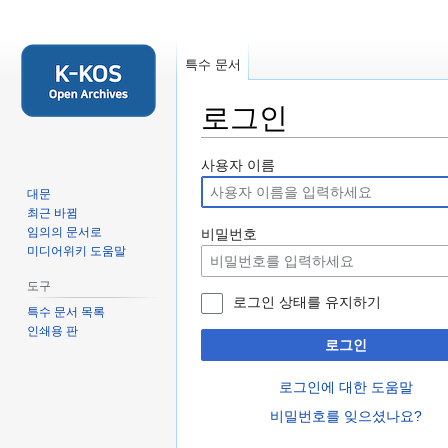
특수 문서
로그인
둘
검
사용자 이름
러
색
대문
보
하
최근 바뀜
기
러
임의의 문서로
비밀번호
미디어위키 도움말
로
가
가
기
도구
기
로그인 상태를 유지하기
특수 문서 목록
인쇄용 판
로그인
로그인에 대한 도움말
비밀번호를 잊으셨나요?