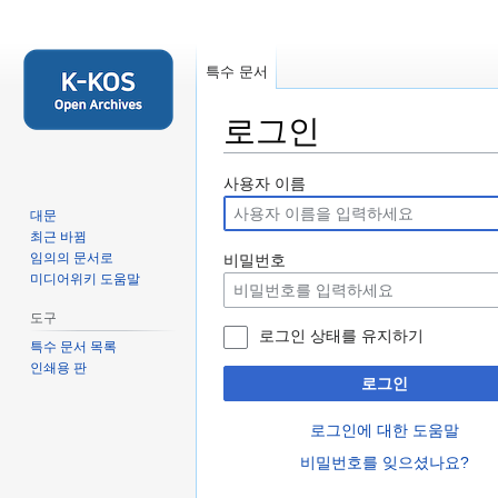
특수 문서
로그인
둘
검
사용자 이름
러
색
대문
보
하
최근 바뀜
기
러
임의의 문서로
비밀번호
미디어위키 도움말
로
가
가
기
도구
기
로그인 상태를 유지하기
특수 문서 목록
인쇄용 판
로그인
로그인에 대한 도움말
비밀번호를 잊으셨나요?