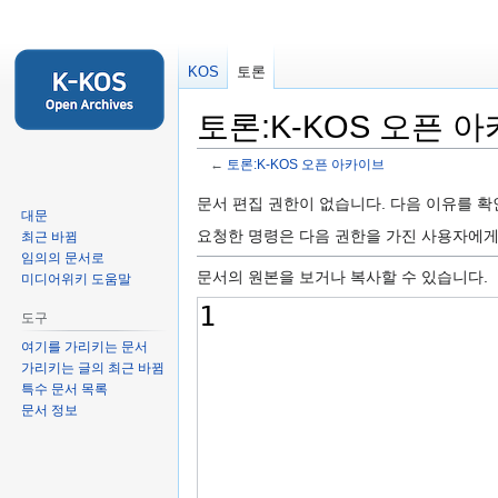
KOS
토론
토론:K-KOS 오픈 
←
토론:K-KOS 오픈 아카이브
둘
검
문서 편집 권한이 없습니다. 다음 이유를 
대문
러
색
요청한 명령은 다음 권한을 가진 사용자에
최근 바뀜
보
하
임의의 문서로
기
러
문서의 원본을 보거나 복사할 수 있습니다.
미디어위키 도움말
로
가
도구
가
기
여기를 가리키는 문서
기
가리키는 글의 최근 바뀜
특수 문서 목록
문서 정보