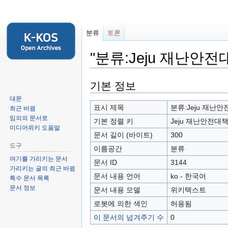
분류
토론
"분류:Jeju 재난안
둘
검
기본 정보
러
색
대문
보
하
표시 제목
분류:Jeju 재난
최근 바뀜
기
러
임의의 문서로
기본 정렬 키
Jeju 재난안전대
미디어위키 도움말
로
가
문서 길이 (바이트)
300
가
기
도구
이름공간
분류
기
여기를 가리키는 문서
문서 ID
3144
가리키는 글의 최근 바뀜
문서 내용 언어
ko - 한국어
특수 문서 목록
문서 정보
문서 내용 모델
위키텍스트
로봇에 의한 색인
허용됨
이 문서의 넘겨주기 수
0